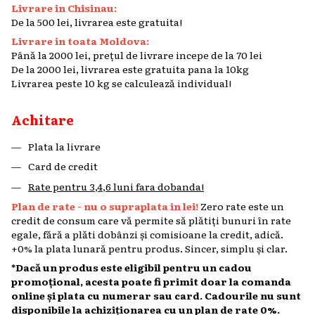
Livrare in Chisinau:
De la 500 lei, livrarea este gratuita!
Livrare in toata Moldova:
Până la 2000 lei, prețul de livrare incepe de la 70 lei
De la 2000 lei, livrarea este gratuita pana la 10kg
Livrarea peste 10 kg se calculează individual!
Achitare
Plata la livrare
Card de credit
Rate pentru 3,4,6 luni fara dobanda!
Plan de rate - nu o supraplata in lei!
Zero rate este un
credit de consum care vă permite să plătiți bunuri în rate
egale, fără a plăti dobânzi și comisioane la credit, adică.
+0% la plata lunară pentru produs. Sincer, simplu și clar.
*Dacă un produs este eligibil pentru un cadou
promoțional, acesta poate fi primit doar la comanda
online și plata cu numerar sau card. Cadourile nu sunt
disponibile la achiziționarea cu un plan de rate 0%.