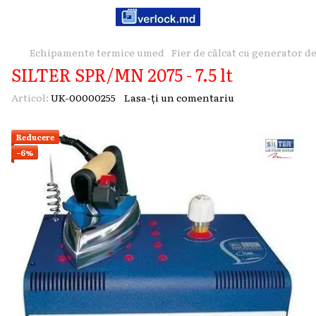
Echipamente termice umed
Fier de călcat cu generator d
SILTER SPR/MN 2075 - 7.5 lt
Articol:
UK-00000255
Lasa-ți un comentariu
Reducere
−6%