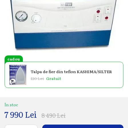
cadou
Talpa de fier din teflon KASHIMA/SILTER
120 Lei
Gratuit
În stoc
7 990 Lei
8 490 Lei