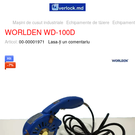
Mașini de cusut industriale
Echipamente de tăiere
Echipamen
WORLDEN WD-100D
Articol:
00-00001971
Lasa-ți un comentariu
Hit
−7%