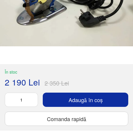
În stoc
2 190 Lei
2 350 Lei
Adaugă în coș
Comanda rapidă