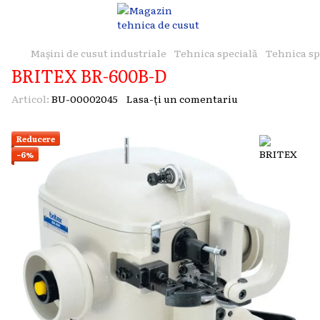
Mașini de cusut industriale
Tehnica specială
Tehnica sp
BRITEX BR-600B-D
Articol:
BU-00002045
Lasa-ți un comentariu
Reducere
−6%